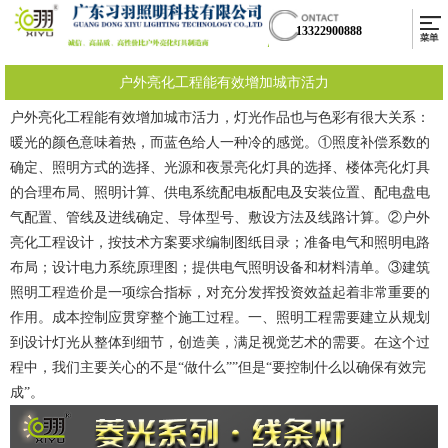
13322900888
户外亮化工程能有效增加城市活力
户外亮化工程能有效增加城市活力，灯光作品也与色彩有很大关系：
暖光的颜色意味着热，而蓝色给人一种冷的感觉。①照度补偿系数的
确定、照明方式的选择、光源和夜景亮化灯具的选择、楼体亮化灯具
的合理布局、照明计算、供电系统配电板配电及安装位置、配电盘电
气配置、管线及进线确定、导体型号、敷设方法及线路计算。②户外
亮化工程设计，按技术方案要求编制图纸目录；准备电气和照明电路
布局；设计电力系统原理图；提供电气照明设备和材料清单。③建筑
照明工程造价是一项综合指标，对充分发挥投资效益起着非常重要的
作用。成本控制应贯穿整个施工过程。一、照明工程需要建立从规划
到设计灯光从整体到细节，创造美，满足视觉艺术的需要。在这个过
程中，我们主要关心的不是“做什么””但是“要控制什么以确保有效完
成”。