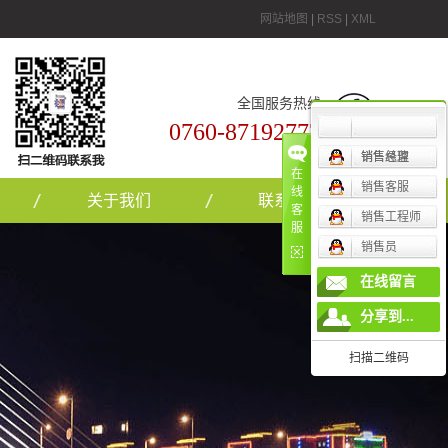
网站地图
|
RSS
|
XML
全国服务热线
0760-87192777
销售总监
销售经理
在
销售客服
线
关于我们
联系我们
客
销售工程师
服
销售员
在线留言
分享到...
扫描二维码