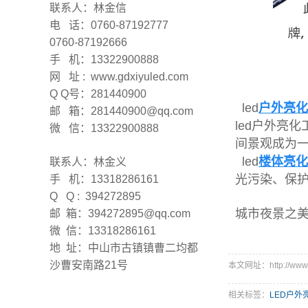
联系人：林金信
电 话：0760-87192777
0760-87192666
手 机：13322900888
网 址 : www.gdxiyuled.com
Q Q号：281440900
led
户外亮化
邮 箱：281440900@qq.com
led户外亮
微 信：13322900888
间景观成为
led
楼体亮化
联系人：林金义
光污染、保
手 机：13318286161
Q Q : 394272895
城市夜景之
邮 箱：394272895@qq.com
微 信：13318286161
地 址：中山市古镇镇曹二均都
沙曹安南路21号
本文网址：http://www.g
相关标签：
LED户外